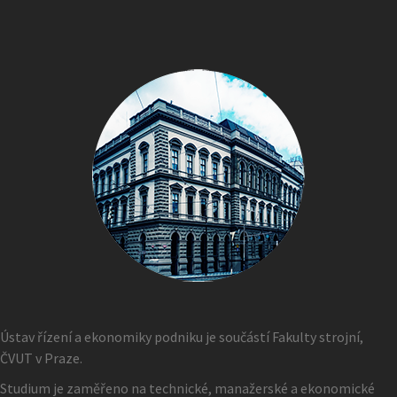
Ústav řízení a ekonomiky podniku je součástí Fakulty strojní,
ČVUT v Praze.
Studium je zaměřeno na technické, manažerské a ekonomické