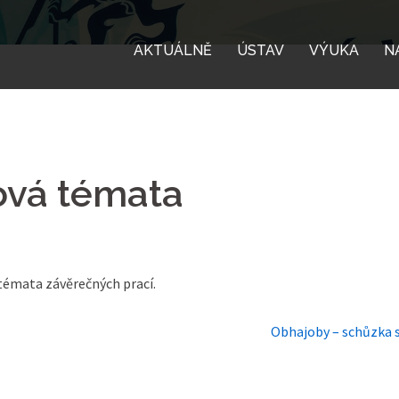
AKTUÁLNĚ
ÚSTAV
VÝUKA
N
ová témata
témata závěrečných prací.
Obhajoby – schůzka 