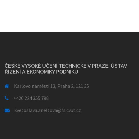
ČESKÉ VYSOKÉ UČENÍ TECHNICKÉ V PRAZE, ÚSTAV
ŘÍZENÍ A EKONOMIKY PODNIKU
Karlovo náměstí 13, Praha 2, 121 35
+420 224 355 798
kvetoslava.aneltova@fs.cvut.cz