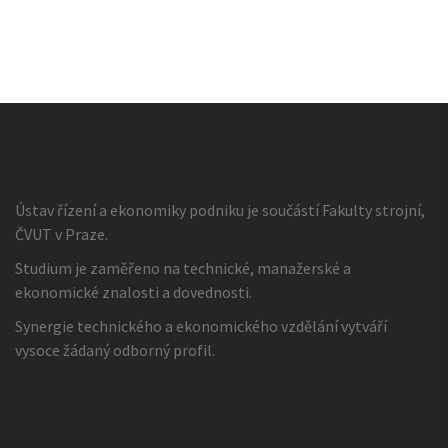
Ústav řízení a ekonomiky podniku je součástí Fakulty strojní,
ČVUT v Praze.
Studium je zaměřeno na technické, manažerské a
ekonomické znalosti a dovednosti.
Synergie technického a ekonomického vzdělání vytváří
vysoce žádaný odborný profil.