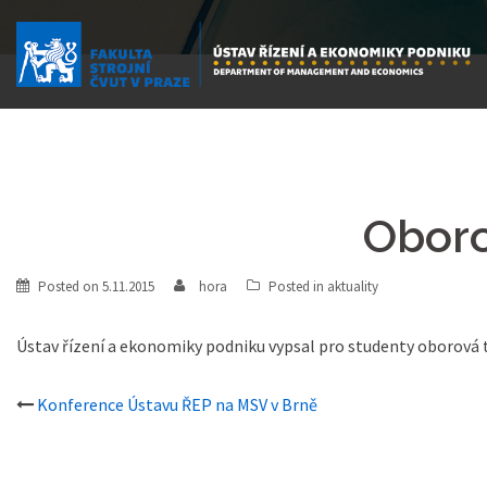
Obor
Posted on
5.11.2015
hora
Posted in
aktuality
Ústav řízení a ekonomiky podniku vypsal pro studenty oborová 
Post
Konference Ústavu ŘEP na MSV v Brně
navigation