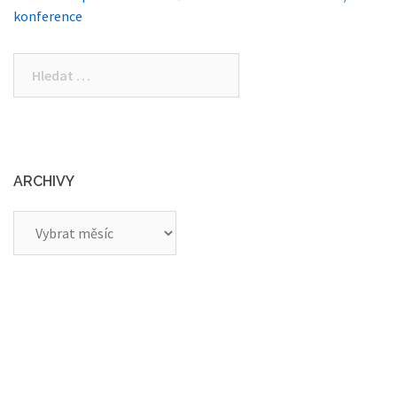
navigation
konference
Vyhledávání
ARCHIVY
Archivy