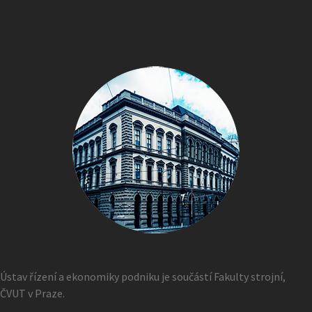
Ústav řízení a ekonomiky podniku je součástí Fakulty strojní,
ČVUT v Praze.