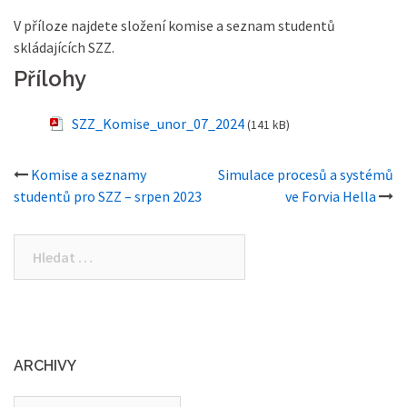
V příloze najdete složení komise a seznam studentů
skládajících SZZ.
Přílohy
SZZ_Komise_unor_07_2024
(141 kB)
Post
Komise a seznamy
Simulace procesů a systémů
studentů pro SZZ – srpen 2023
ve Forvia Hella
navigation
Vyhledávání
ARCHIVY
Archivy